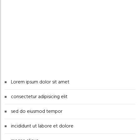
sed do eiusmod tempor
incididunt ut labore et dolore
magna aliqua
Set ut perspiciatis unde
omnis iste natus error sit
Lorem ipsum dolor sit amet
consectetur adipisicing elit
sed do eiusmod tempor
incididunt ut labore et dolore