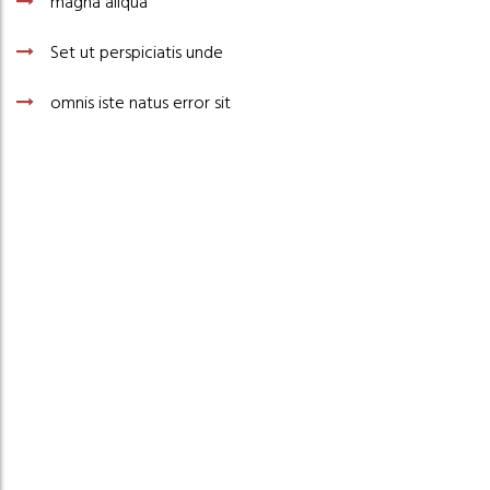
magna aliqua
Set ut perspiciatis unde
omnis iste natus error sit
Lorem ipsum dolor sit amet
consectetur adipisicing elit
sed do eiusmod tempor
incididunt ut labore et dolore
magna aliqua
Set ut perspiciatis unde
omnis iste natus error sit