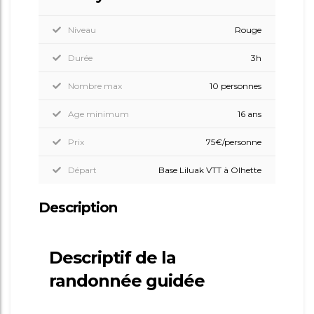
Niveau
Rouge
Durée
3h
Nombre max
10 personnes
Age minimum
16 ans
Prix
75€/personne
Départ
Base Liluak VTT à Olhette
Description
Descriptif de la
randonnée guidée