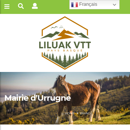
Français
Mairie d’Urrugne
HOME
BRAND
MAIRIE D’URRUGNE